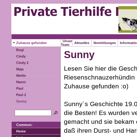
Unser
Zuhause gefunden
Aktuelles
Vermittlungen
Informati
Team
Bogi
Sunny
Cindy
Cindy 2
Lesen Sie hier die Gesch
Maja
Riesenschnauzerhündin S
Merlin
Nanni
Zuhause gefunden :o)
Paul
Paul 2
Sunny
Sunny´s Geschichte 19.0
die Besten! Es wurden 
gemacht und sie bekam e
Common:
daß ihren Durst- und Harn
Home