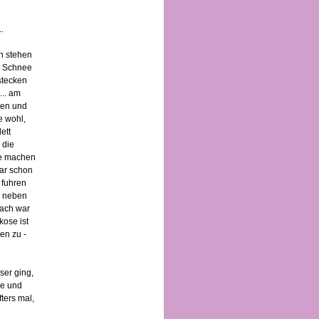
.
n stehen
n Schnee
stecken
... am
hen und
e wohl,
ett
 die
ie machen
war schon
e fuhren
h neben
wach war
kose ist
en zu -
ser ging,
ge und
ters mal,