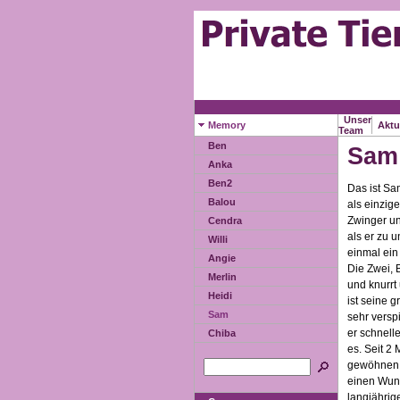
Unser
Memory
Aktu
Team
Ben
Sam
Anka
Ben2
Das ist Sa
Balou
als einzig
Zwinger u
Cendra
als er zu 
Willi
einmal ein
Angie
Die Zwei, 
Merlin
und knurrt
Heidi
ist seine 
Sam
sehr versp
er schnell
Chiba
es. Seit 2
gewöhnen. 
einen Wuns
langjährig