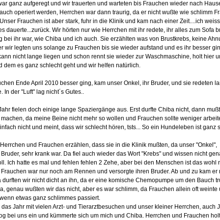
ar ganz aufgeregt und wir trauerten und warteten bis Frauchen wieder nach Haus
auch operiert werden, Herrchen war dann traurig, da er nicht wußte wie schlimm 
Unser Frauchen ist aber stark, fuhr in die Klinik und kam nach einer Zeit....ich weiss
s dauerte...zurück. Wir hörten nur wie Herrchen mit ihr redete, ihr alles zum Sofa b
g bei ihr war, wie Chiba und ich auch. Sie erzählten was von Brustkrebs, keine Ah
ber wir legten uns solange zu Frauchen bis sie wieder aufstand und es ihr besser gi
ann nicht lange liegen und schon rennt sie wieder zur Waschmaschine, holt hier 
 dem es ganz schlecht geht und wir helfen natürlich.
uchen Ende April 2010 besser ging, kam unser Onkel, ihr Bruder, und sie redeten l
. In der "Luft" lag nicht´s Gutes..
Jahr fielen doch einige lange Spaziergänge aus. Erst durfte Chiba nicht, dann mußt
machen, da meine Beine nicht mehr so wollen und Frauchen sollte weniger arbeit
infach nicht und meint, dass wir schlecht hören, tsts... So ein Hundeleben ist ganz
 Herrchen und Frauchen erzählen, dass sie in die Klinik mußten, da unser "Onkel",
Bruder, sehr krank war. Da fiel auch wieder das Wort "Krebs" und wissen nicht ge
oll. Ich hatte es mal und fehlen fehlen 2 Zehe, aber bei den Menschen ist das wohl
 Frauchen war nur noch am Rennen und versorgte ihren Bruder. Ab und zu kam er 
 durften wir nicht dicht an ihn, da er eine komische Chemopumpe um den Bauch tr
, genau wußten wir das nicht, aber es war schlimm, da Frauchen allein oft weinte
r, wenn etwas ganz schlimmes passiert.
 das Jahr mit vielen Arzt- und Tierarztbesuchen und unser kleiner Herrchen, auch 
og bei uns ein und kümmerte sich um mich und Chiba. Herrchen und Frauchen hol