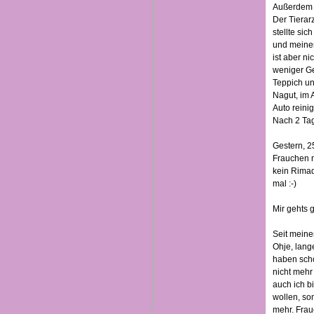
Außerdem h
Der Tierar
stellte sic
und meiner
ist aber n
weniger Ge
Teppich und
Nagut, im 
Auto reinig
Nach 2 Tag
Gestern, 2
Frauchen n
kein Rimad
mal :-)
Mir gehts g
Seit meinen
Ohje, lang
haben scho
nicht mehr
auch ich b
wollen, son
mehr. Frauc