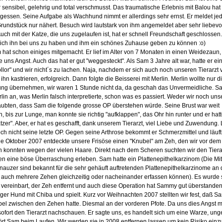
 sensibel, gelehrig und total verschmusst. Das traumatische Erlebnis mit Balou hat
rgessen. Seine Aufgabe als Wachhund nimmt er allerdings sehr ernst. Er meldet je
rundstück nur nähert. Besuch wird lautstark von ihm angemeldet aber sehr liebevo
Auch mit der Katze, die uns zugelaufen ist, hat er schnell Freundschaft geschlossen.
lich ihn bei uns zu haben und ihm ein schönes Zuhause geben zu können :o)
hat schon einiges mitgemacht. Er lief im Alter von 7 Monaten in einen Weidezaun,
 uns Angst. Auch das hat er gut "weggesteckt". Als Sam 3 Jahre alt war, hatte er ei
lor" und wir nicht´s zu lachen. Naja, nachdem er sich auch noch unseren Tierarzt
 ihn kastrieren, erfolgreich. Dann folgte die Beisserei mit Merlin. Merlin wollte nur d
ng übernehmen, wir waren 1 Stunde nicht da, da geschah das Unvermeidliche. S
rlin an, was Merlin falsch interpretierte, schon was es passiert. Weder wir noch uns
laubten, dass Sam die folgende grosse OP überstehen würde. Seine Brust war weit
n, bis zur Lunge, man konnte sie richtig "aufklappen", das Ohr hin runter und er hat
atzer". Aber, er hat es geschafft, dank unserem Tierarzt, viel Liebe und Zuwendung. 
ch nicht seine letzte OP. Gegen seine Arthrose bekommt er Schmerzmittel und läuft
e Oktober 2007 entdeckte unsere Frisöse einen "Knubel" am Zeh, den wir vor de
n konnten wegen der vielen Haare. Direkt nach dem Scheren suchten wir den Tiera
n eine böse Überraschung erleben. Sam hatte ein Plattenepithelkarzinom (Die Mit
auzer sind bekannt für die sehr gehäuft auftretenden Plattenepithelkarzinome an
 auch mehrere Zehen gleichzeitig oder nacheinander erfassen können). Es wurde s
vereinbart, der Zeh entfernt und auch diese Operation hat Sammy gut überstanden,
nger Hund mit Chiba und spielt. Kurz vor Weihnachten 2007 stellten wir fest, daß S
el zwischen den Zehen hatte. Diesmal an der vorderen Pfote. Da uns dies Angst m
 sofort den Tierarzt nachschauen. Er sagte uns, es handelt sich um eine Warze, ung
tört Sam beim Laufen. Wir werden sie in 2008 entfernen lassen um kein Risiko ein