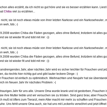
chon alles erzählt, da ich nicht so gut höre und sie es besser erzählen kann. Liest 
hat
Chiba
viel zu erzählen...
nicht, sie ist noch etwas müde von ihrer letzten Narkose und ein Narkoseheuler...m
 weh, tsts ;-)
.9.2008 wurden Chiba die Fäden gezogen, alles ohne Befund, trotzdem ist alles gu
d sie ist wieder fit und tobt mit mir :-))
nicht, sie ist noch etwas müde von ihrer letzten Narkose und ein Narkoseheuler...m
 weh, tsts ;-)
.9.2008 wurden Chiba die Fäden gezogen, alles ohne Befund, trotzdem ist alles gu
d sie ist wieder fit und tobt mit mir :-))
anstrengendes Jahr, aber nächtes Jahr wird es sicher leichter für Frauchen und jetz
, da riechts hier richtig gut und gibt lauter leckere Dinge :-)
r Frauchen ist einfach zu optimistisch. Weihnachten und Neujahr hat sie überstand
ich im Neuen Jahr ihr nächstes Problem :-(
n trauriges Jahr für uns alle. Unsere Oma wurde krank und ist gestorben, Frauchen i
 sie ihre Mutter liebte und wir versuchen sie zu trösten. Sind ganz brav, aber Frauc
Ich muß ist öfters zum Tierarzt, mein Alter macht mir mehr zu schaffen und Frauche
uhe. Uns fehlt unsere Oma auch, sie hat uns mit Leckerlis verwöhnt und jetzt öffnet