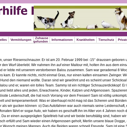
Zuhause
elles
Vermittlungen
Informationen
Krankheiten
Tierschutz
Priva
gefunden
m, unser Riesenschnauzer. Er ist am 20. Februar 1999 bei -15° draussen geboren 
er den Wurf überlebt. Wir nahmen ihn auf einer Maitour mit, holten ihn aus dem ei
nd er lebte mit unserem verstorbenen Balou zusammen. Sam war gerademal 8 Woc
uns kam. Er kannte nichts, nicht einmal Gras, nur einen kalten einsamen Zwinger. W
 Hund den niemand wollte. Daran sind wir gewöhnt und es scheint unser Schicksal 
Balou und er, waren ein tolles Team. Sammy ist ein richtiger Schnauzerdickkopf. E
 und liebt alles und jeden, Erwachsene, Kinder, Katzen und Artgenossen. Spazier
grösste Leidenschaft, die hat noch Vorrang vor dem Fressen! Sam ist völlig unkompli
ielt und temperamentvoll. Was er überhaupt nicht mag ist das Scheren und Bürsten,
er als wir gucken können :o) Das Autofahren war auch niemals seine Leidenschaft, 
 Monaten fährt er sogar Auto, wir haben es geschafft ihn im Alter von 4 Jahren noch 
Da er einen ausgeprägten Spieltrieb hat und wir beide berufstätig sind, haben wir
ch erfüllt und Sam wieder einen Artgenossen geholt, Merlin unsere blaue Dogge, 
er Wunsch meines Mannes. Auch die Beiden waren schnell Freunde. Sam ist eine 