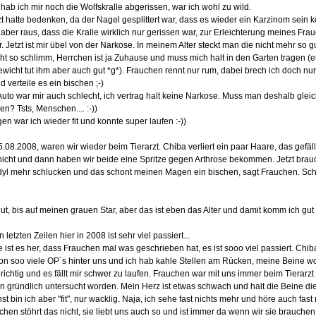
ab ich mir noch die Wolfskralle abgerissen, war ich wohl zu wild.
zt hatte bedenken, da der Nagel gesplittert war, dass es wieder ein Karzinom sein k
h aber raus, dass die Kralle wirklich nur gerissen war, zur Erleichterung meines Fra
. Jetzt ist mir übel von der Narkose. In meinem Alter steckt man die nicht mehr so g
icht so schlimm, Herrchen ist ja Zuhause und muss mich halt in den Garten tragen (
wicht tut ihm aber auch gut *g*). Frauchen rennt nur rum, dabei brech ich doch nur
 verteile es ein bischen ;-)
Auto war mir auch schlecht, ich vertrag halt keine Narkose. Muss man deshalb glei
en? Tsts, Menschen.... :-))
en war ich wieder fit und konnte super laufen :-))
5.08.2008, waren wir wieder beim Tierarzt. Chiba verliert ein paar Haare, das gefäll
icht und dann haben wir beide eine Spritze gegen Arthrose bekommen. Jetzt brau
yl mehr schlucken und das schont meinen Magen ein bischen, sagt Frauchen. Sc
ut, bis auf meinen grauen Star, aber das ist eben das Alter und damit komm ich gut k
 letzten Zeilen hier in 2008 ist sehr viel passiert...
e ist es her, dass Frauchen mal was geschrieben hat, es ist sooo viel passiert. Chib
n soo viele OP´s hinter uns und ich hab kahle Stellen am Rücken, meine Beine w
 richtig und es fällt mir schwer zu laufen. Frauchen war mit uns immer beim Tierarzt
in gründlich untersucht worden. Mein Herz ist etwas schwach und halt die Beine die
st bin ich aber "fit", nur wacklig. Naja, ich sehe fast nichts mehr und höre auch fast 
hen stöhrt das nicht, sie liebt uns auch so und ist immer da wenn wir sie brauchen 