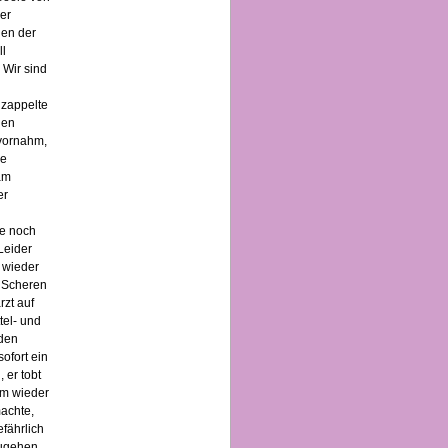
 er
den der
ll
 Wir sind
 zappelte
nen
 vornahm,
ie
am
er
te noch
Leider
 wieder
m Scheren
rzt auf
tel- und
 den
ofort ein
 er tobt
am wieder
achte,
efährlich
zugehen,