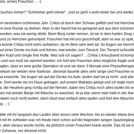
re, armes Frauchen.... :-(
rauchen immer? "Schlimmer geht immer"...und so geht´s wohl leider bei uns weiter..
in besonders schlimmes Jahr. Chiba ist durch den Schnee geflitzt und hat Herrche
m eine Runde zu drehen. Aber in der Nacht hat es geregnet und aus dem schöne
worden, was sie wenig störte. Beim Berg runter rennen, ist sie in dem harten Zeug 
und zu Herrchen gehumpelt. Frauchen hat mit uns geschimpft, aber es war zu spät.
 konnte Chiba nicht mehr aufstehen, da ihr Bein sehr weh tat. So trugen sie Herrc
uf einer Decke ins Auto und fuhren, mal wieder, zum Tierarzt. Der Tierarzt schluckt
 den Kopf und röngte ihre Hüfte. Was soll ich sagen? ....Chiba´s Kreuzband ist kompl
 und nun muß sie operiert werden. Ich hört wie Frauchen alles mögliche fragte und
sagten, dass es eine große Operation ist und sie dann 3 Monate eine Physiotherap
bekam sie wieder eine Narkose...diesmal dauerte alles sehr lange und Frauchen 
a erwachte. Sie trugen sie auf der Decke ins Auto..laufen darf sie ja nicht...und all
. Dort wurde sie ins Haus getragen, auf unsere Matratze gelegt und ich legte mic
a, die Heulerei ging richtig auf die Nerven, dabei lies Chiba noch alles laufen bis 
en hat wieder Berge mit Wäsche zu waschen. Ist ja klar, wenn man halb in der Nar
skeln noch nicht wollen, dann lässt man einfach alles laufen und hört den Maschin
... :-(
bte mit ihr langsam das Laufen über soooo viele Wochen, bis es wieder etwas bes
zt mit ihr zufrieden war. Ich freute mich schon auf die folgenden langen Spaziergän
, aber daraus wurde nichts, da plötzlich unser Frauchen krank wurde. Das ist sie öf
 Zuhause, nur diesmal nicht.