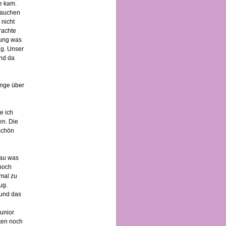
e kam.
Frauchen
 nicht
rachte
nung was
ng. Unser
und da
ange über
e ich
en. Die
 schön
nau was
 noch
mal zu
ug.
 und das
Junior
ten noch