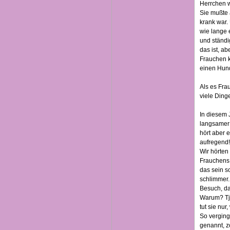
Herrchen w
Sie mußte 
krank war. 
wie lange e
und ständi
das ist, a
Frauchen k
einen Hund
Als es Fra
viele Dinge
In diesem 
langsamer 
hört aber e
aufregend!
Wir hörten
Frauchens 
das sein s
schlimmer.
Besuch, da
Warum? Tja
tut sie nu
So verging
genannt, z