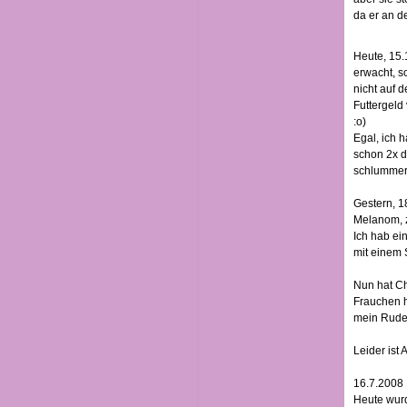
da er an d
Heute, 15.
erwacht, s
nicht auf 
Futtergeld 
:o)
Egal, ich 
schon 2x d
schlummert 
Gestern, 1
Melanom, z
Ich hab ei
mit einem S
Nun hat Ch
Frauchen h
mein Rudel 
Leider ist 
16.7.2008
Heute wurd