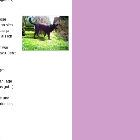
kose
ann sich
uss ja
 als ich
, war
azu. Jetzt
iges
ar Tage
s gut :-)
te und
rten bis
(
.