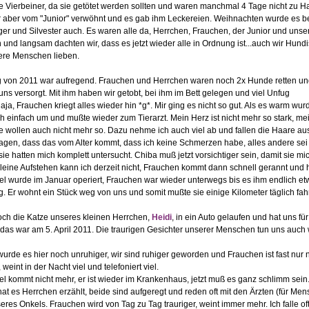
me Vierbeiner, da sie getötet werden sollten und waren manchmal 4 Tage nicht zu H
 aber vom "Junior" verwöhnt und es gab ihm Leckereien. Weihnachten wurde es b
ger und Silvester auch. Es waren alle da, Herrchen, Frauchen, der Junior und unse
 und langsam dachten wir, dass es jetzt wieder alle in Ordnung ist...auch wir Hundi
ere Menschen lieben.
 von 2011 war aufregend. Frauchen und Herrchen waren noch 2x Hunde retten un
 uns versorgt. Mit ihm haben wir getobt, bei ihm im Bett gelegen und viel Unfug
aja, Frauchen kriegt alles wieder hin *g*. Mir ging es nicht so gut. Als es warm wur
 ich einfach um und mußte wieder zum Tierarzt. Mein Herz ist nicht mehr so stark, me
e wollen auch nicht mehr so. Dazu nehme ich auch viel ab und fallen die Haare au
sagen, dass das vom Alter kommt, dass ich keine Schmerzen habe, alles andere sei 
ie hatten mich komplett untersucht. Chiba muß jetzt vorsichtiger sein, damit sie mic
leine Aufstehen kann ich derzeit nicht, Frauchen kommt dann schnell gerannt und hil
l wurde im Januar operiert, Frauchen war wieder unterwegs bis es ihm endlich et
g. Er wohnt ein Stück weg von uns und somit mußte sie einige Kilometer täglich fah
och die Katze unseres kleinen Herrchen,
Heidi
, in ein Auto gelaufen und hat uns fü
 das war am 5. April 2011. Die traurigen Gesichter unserer Menschen tun uns auch 
urde es hier noch unruhiger, wir sind ruhiger geworden und Frauchen ist fast nur 
weint in der Nacht viel und telefoniert viel.
l kommt nicht mehr, er ist wieder im Krankenhaus, jetzt muß es ganz schlimm sein
at es Herrchen erzählt, beide sind aufgeregt und reden oft mit den Ärzten (für Me
res Onkels. Frauchen wird von Tag zu Tag trauriger, weint immer mehr. Ich falle of