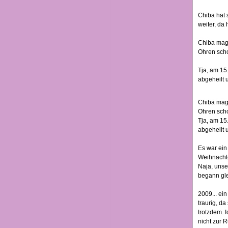
Chiba hat s
weiter, da 
Chiba mag 
Ohren schon
Tja, am 15
abgeheilt un
Chiba mag 
Ohren schon
Tja, am 15
abgeheilt un
Es war ein 
Weihnachten
Naja, unse
begann gle
2009... ei
traurig, da
trotzdem. 
nicht zur R