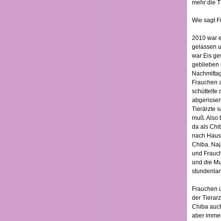
mehr die Tü
Wie sagt F
2010 war e
gelassen u
war Eis ge
geblieben 
Nachmittag
Frauchen a
schüttelte
abgerissen
Tierärzte 
muß. Also 
da als Chib
nach Hause
Chiba. Naj
und Frauch
und die Mu
stundenlang
Frauchen ü
der Tierar
Chiba auch
aber immer