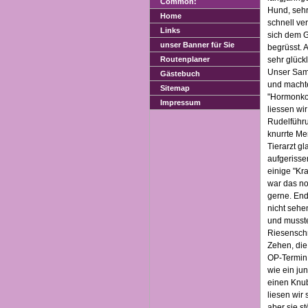
Common:
Hund, sehr
Home
schnell ve
Links
sich dem G
unser Banner für Sie
begrüsst. 
sehr glück
Routenplaner
Unser Sam 
Gästebuch
und machte
Sitemap
"Hormonkol
Impressum
liessen wir
Rudelführu
knurrte Me
Tierarzt g
aufgerisse
einige "Kr
war das no
gerne. End
nicht sehe
und musste
Riesenschn
Zehen, die
OP-Termin 
wie ein ju
einen Knub
liesen wir
aber sie s