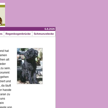
6.8.2026
tes
Regenbogenbrücke
Schmunzelecke
und hat
nsamen
hen alt
ieder
zu sein.
r brummt
engehen
ziert und
 da läuft
er hasste
daran zu
 uns
ein
Seele von