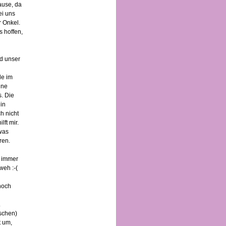
ause, da
ei uns
r Onkel.
s hoffen,
d unser
de im
ine
s. Die
in
h nicht
ft mir.
was
ren.
r immer
weh :-(
noch
.
nschen)
t um,