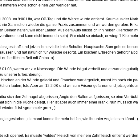
er hinteren Pfote schon einen Zeh weniger hat.
1.2008 um 9:00 Uhr, war OP-Tag und die Warze wurde entfernt. Kaum aus der Nar
chrie Sam schon wieder die ganze Praxis zusammen und wir wurden gerufen. Er k
den Beinen halten, will aber Laufen. Aus dem Auto musst ich ihn heben (Herrchen m
verdienen und kann nicht immer da sein). Gar nicht so einfach, er wiegt 1 Kilo mehr
habs geschafft und jetzt schmerzt die linke Schulter. Hauptsache Sam geht es besser
raussen und hat natürlich für Wäsche gesorgt. Ein bischen Erbrechen gehört halt d
er friedlich im Bett mit Chiba :o)
8.01.08, waren wir zur Nachsorge. Die Wunde ist gut verheilt und es war ein gutart
u unserer Erleichterung.
n bischen an der Wunde geleckt und Frauchen war ärgerlich, musst ich noch ein pa
chuh laufen, tsts. Aber am 12.2.08 sind wir zum Friseur gefahren und jetzt gehts un
iba sich den Zehnagel abgerissen, Angie den Ballen aufgerissen, so eine Verrück
at sich in die Küche gelegt. Hier ist aber auch immer einer krank. Nun muss ich wa
wieder fit ist <grummel> grrrrr ;-)
Angie gestorben, niemand konnte ihr mehr helfen, wie ihr unter Angie lesen könnt :-
e ich operiert. Es musste "wildes" Fleisch von meinem Zahnfleisch entfernt werden