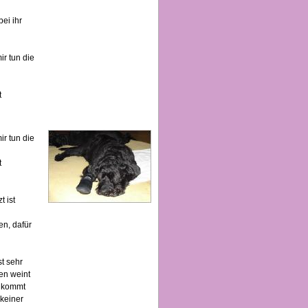
bei ihr
ir tun die
t
ir tun die
t
t ist
en, dafür
st sehr
hen weint
n kommt
 keiner