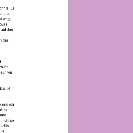
önnte. Es
uchens
ut weg,
etwas
 auf den
ch das
t
ch ich
haun wir
lar :-)
a und ich
ollen
 und
 nicht so
nichts
:-)