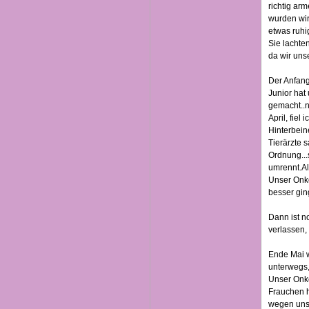
richtig ar
wurden wir
etwas ruhi
Sie lachten
da wir uns
Der Anfang
Junior hat
gemacht..n
April, fiel
Hinterbein
Tierärzte 
Ordnung...s
umrennt.Al
Unser Onke
besser gin
Dann ist n
verlassen,
Ende Mai w
unterwegs, 
Unser Onke
Frauchen h
wegen unse