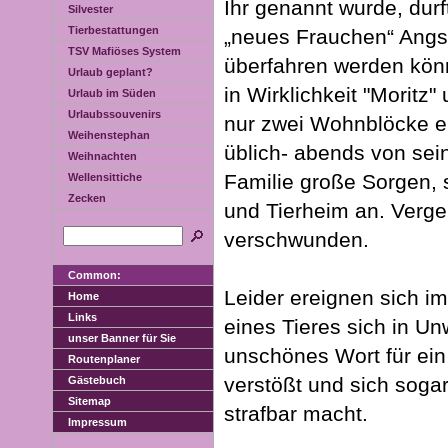
Ihr genannt wurde, durft
Silvester
Tierbestattungen
„neues Frauchen“ Angst 
TSV Mafiöses System
überfahren werden könn
Urlaub geplant?
in Wirklichkeit "Moritz"
Urlaub im Süden
Urlaubssouvenirs
nur zwei Wohnblöcke en
Weihenstephan
üblich- abends von se
Weihnachten
Familie große Sorgen, s
Wellensittiche
Zecken
und Tierheim an. Vergeb
verschwunden.
Common:
Leider ereignen sich im
Home
Links
eines Tieres sich in U
unser Banner für Sie
unschönes Wort für ein 
Routenplaner
verstößt und sich soga
Gästebuch
Sitemap
strafbar macht.
Impressum