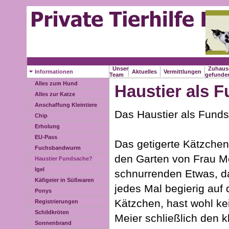
Unser
Zuhaus
Informationen
Aktuelles
Vermittlungen
Team
gefund
Alles zum Hund
Haustier als 
Alles zur Katze
Anschaffung Kleintiere
Das Haustier als Fund
Chip
Erholung
EU-Pass
Das getigerte Kätzchen
Fuchsbandwurm
den Garten von Frau Me
Haustier Fundsache?
Igel
schnurrenden Etwas, da
Käfigeier in Süßwaren
jedes Mal begierig auf
Ponys
Kätzchen, hast wohl k
Registrierungen
Schildkröten
Meier schließlich den kl
Sonnenbrand