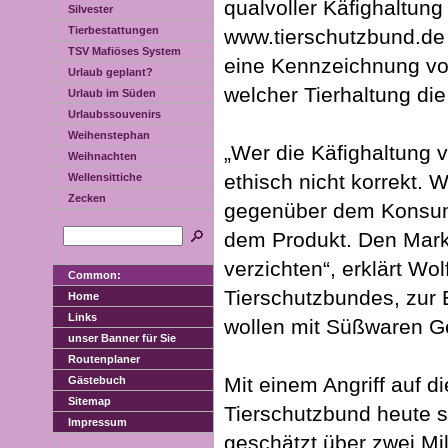
qualvoller Käfighaltung
Silvester
Tierbestattungen
www.tierschutzbund.de 
TSV Mafiöses System
eine Kennzeichnung von
Urlaub geplant?
welcher Tierhaltung di
Urlaub im Süden
Urlaubssouvenirs
Weihenstephan
„Wer die Käfighaltung 
Weihnachten
ethisch nicht korrekt. 
Wellensittiche
Zecken
gegenüber dem Konsume
dem Produkt. Den Marke
verzichten“, erklärt W
Common:
Tierschutzbundes, zur
Home
Links
wollen mit Süßwaren Ge
unser Banner für Sie
Routenplaner
Mit einem Angriff auf 
Gästebuch
Sitemap
Tierschutzbund heute 
Impressum
geschätzt über zwei Mil