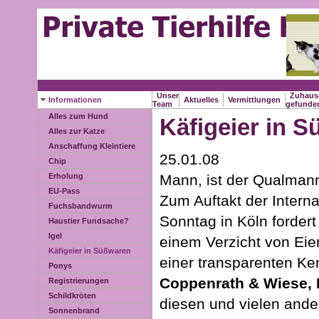
Unser
Zuhaus
Informationen
Aktuelles
Vermittlungen
Team
gefund
Alles zum Hund
Käfigeier in 
Alles zur Katze
Anschaffung Kleintiere
25.01.08
Chip
Mann, ist der Qualmann
Erholung
EU-Pass
Zum Auftakt der Inte
Fuchsbandwurm
Sonntag in Köln forder
Haustier Fundsache?
Igel
einem Verzicht von Eie
Käfigeier in Süßwaren
einer transparenten K
Ponys
Coppenrath & Wiese, 
Registrierungen
Schildkröten
diesen und vielen ander
Sonnenbrand