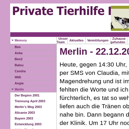
Unser
Zuhause
Memory
Aktuelles
Vermittlungen
Team
gefunden
Ben
Merlin - 22.12.
Anka
Ben2
Heute, gegen 14:30 Uhr,
Balou
per SMS von Claudia, mit
Cendra
Willi
Magendrehung und ist im
Angie
fehlten die Worte und ich
Merlin
Der Beginn 2001
fürchterlich, es tat so we
Trennung April 2003
liefen auch die Tränen o
Merlin's Weg 2003
Alicante 2003
nahe bin. Dann begann d
Bayern 2003
der Klinik. Um 17 Uhr no
Entwicklung 2003