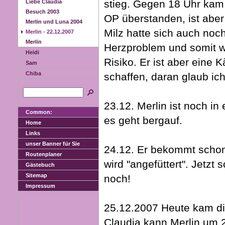
stieg. Gegen 18 Uhr kam 
Liebe Claudia
Besuch 2003
OP überstanden, ist aber
Merlin und Luna 2004
Milz hatte sich auch noch 
Merlin - 22.12.2007
Merlin
Herzproblem und somit w
Heidi
Risiko. Er ist aber eine 
Sam
Chiba
schaffen, daran glaub ich
23.12. Merlin ist noch in
Common:
es geht bergauf.
Home
Links
unser Banner für Sie
24.12. Er bekommt schon
Routenplaner
wird "angefüttert". Jetzt 
Gästebuch
Sitemap
noch!
Impressum
25.12.2007 Heute kam die
Claudia kann Merlin um 2