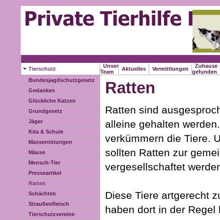
Unser
Zuhause
Tierschutz
Aktuelles
Vermittlungen
Team
gefunden
Bundesjagdschutzgesetz
Ratten
Gedanken
Glückliche Katzen
Ratten sind ausgesproch
Grundgesetz
alleine gehalten werden
Jäger
Kita & Schule
verkümmern die Tiere. 
Massentötungen
sollten Ratten zur geme
Mäuse
Mensch-Tier
vergesellschaftet werde
Presseartikel
Ratten
Diese Tiere artgerecht 
Schächten
Straußenfleisch
haben dort in der Regel
Tierschutzvereine