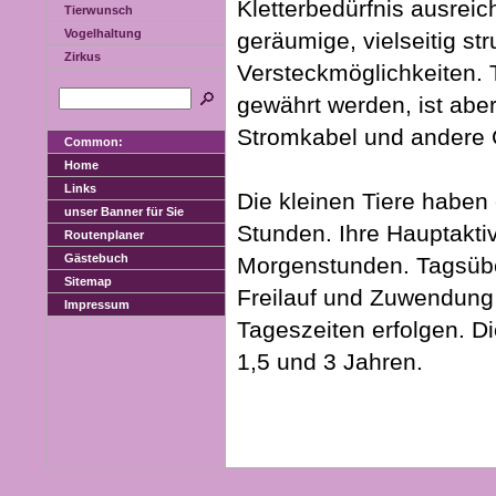
Kletterbedürfnis ausre
Tierwunsch
Vogelhaltung
geräumige, vielseitig str
Zirkus
Versteckmöglichkeiten. T
gewährt werden, ist aber
Stromkabel und andere 
Common:
Home
Links
Die kleinen Tiere habe
unser Banner für Sie
Stunden. Ihre Hauptakti
Routenplaner
Gästebuch
Morgenstunden. Tagsüber
Sitemap
Freilauf und Zuwendung 
Impressum
Tageszeiten erfolgen. D
1,5 und 3 Jahren.