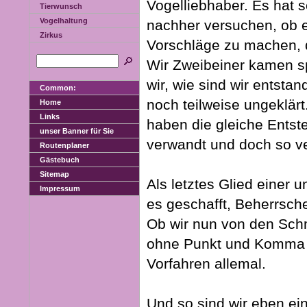
Vogelliebhaber. Es hat 
Tierwunsch
Vogelhaltung
nachher versuchen, ob es
Zirkus
Vorschläge zu machen, d
Wir Zweibeiner kamen s
wir, wie sind wir entsta
Common:
noch teilweise ungeklär
Home
Links
haben die gleiche Entst
unser Banner für Sie
verwandt und doch so v
Routenplaner
Gästebuch
Sitemap
Als letztes Glied einer 
Impressum
es geschafft, Beherrsch
Ob wir nun von den Sch
ohne Punkt und Komma m
Vorfahren allemal.
Und so sind wir eben ei