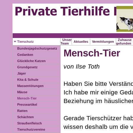
Unser
Zuhause
Tierschutz
Aktuelles
Vermittlungen
Team
gefunden
Bundesjagdschutzgesetz
Mensch-Tier
Gedanken
Glückliche Katzen
von Ilse Toth
Grundgesetz
Jäger
Kita & Schule
Haben Sie bitte Verständ
Massentötungen
Ich habe mir einige Ge
Mäuse
Mensch-Tier
Beziehung im häuslichen
Presseartikel
Ratten
Gerade Tierschützer hab
Schächten
Straußenfleisch
wissen deshalb um die v
Tierschutzvereine