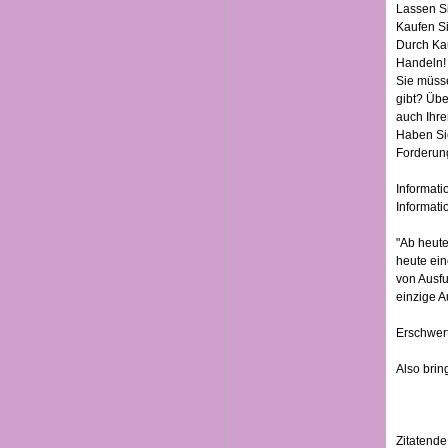
Lassen Si
Kaufen Si
Durch Kau
Handeln!
Sie müsse
gibt? Übe
auch Ihre
Haben Si
Forderung
Informati
Informati
"Ab heute
heute ein
von Ausfu
einzige A
Erschwer
Also brin
Zitatende