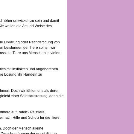
d höher entwickelt zu sein und damit
Sie wollen die Art und Weise des
t die Erklärung oder Rechtfertigung von
n Leistungen der Tiere sollten wir
ass die Tiere uns Menschen in vielen
ies mit Instinkten und angeborenen
die Lösung, ihr Handeln zu
ehmen. Doch wir fühlen uns als deren
leicht einer Selbstausrottung, denn die
stmord auf Raten? Pelztiere,
ei nach Hilfe und Schutz für die Tiere.
n. Doch der Mensch alleine
den Zwischenräumen der gesetzlichen