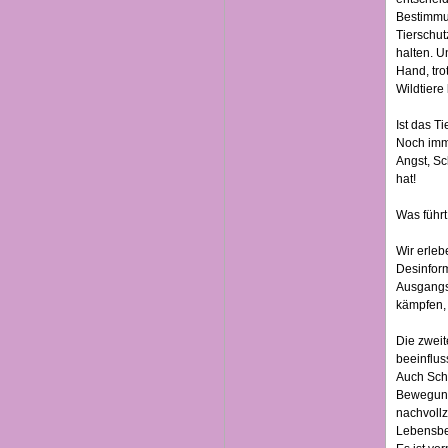
Bestimmu
Tierschut
halten. U
Hand, tro
Wildtiere 
Ist das Ti
Noch imm
Angst, Sc
hat!
Was führt
Wir erleb
Desinform
Ausgangsp
kämpfen, 
Die zweit
beeinflus
Auch Sch
Bewegung
nachvollz
Lebensbed