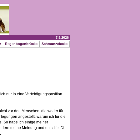
7.8.2026
y
Regenbogenbrücke
Schmunzelecke
h nur in eine Verteidigungsposition
nicht vor den Menschen, die weder für
rlegungen angestellt, warum ich für die
e. So habe ich einige meiner
 andere meine Meinung und entschließt
.