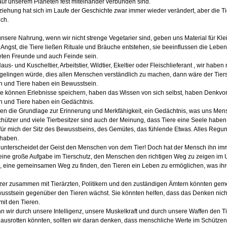
auf unserem Planeten fest miteinander verbunden sind.
iehung hat sich im Laufe der Geschichte zwar immer wieder verändert, aber die 
ich.
unsere Nahrung, wenn wir nicht strenge Vegetarier sind, geben uns Material für Kle
Angst, die Tiere ließen Rituale und Bräuche entstehen, sie beeinflussen die Leb
eten Freunde und auch Feinde sein.
aus- und Kuscheltier, Arbeitstier, Wildtier, Ekeltier oder Fleischlieferant , wir hab
elingen würde, dies allen Menschen verständlich zu machen, dann wäre der Tiersc
 und Tiere haben ein Bewusstsein.
re können Erlebnisse speichern, haben das Wissen von sich selbst, haben Denkvo
 und Tiere haben ein Gedächtnis.
en die Grundlage zur Erinnerung und Merkfähigkeit, ein Gedächtnis, was uns Men
chützer und viele Tierbesitzer sind auch der Meinung, dass Tiere eine Seele haben
 für mich der Sitz des Bewusstseins, des Gemütes, das fühlende Etwas. Alles Reg
 haben.
t unterscheidet der Geist den Menschen von dem Tier! Doch hat der Mensch ihn i
 eine große Aufgabe im Tierschutz, den Menschen den richtigen Weg zu zeigen im 
 eine gemeinsamen Weg zu finden, den Tieren ein Leben zu ermöglichen, was ihre
zer zusammen mit Tierärzten, Politikern und den zuständigen Ämtern könnten geme
sstsein gegenüber den Tieren wächst. Sie könnten helfen, dass das Denken nicht nu
it den Tieren.
 wir durch unsere Intelligenz, unsere Muskelkraft und durch unsere Waffen den 
 ausrotten könnten, sollten wir daran denken, dass menschliche Werte im Schütze