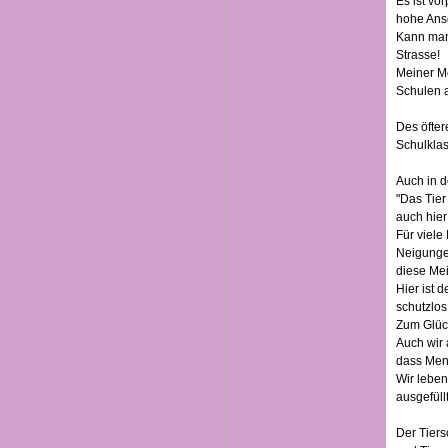
Es ist vo
hohe Ansc
Kann man 
Strasse!
Meiner Me
Schulen a
Des öfter
Schulklas
Auch in d
"Das Tier
auch hier
Für viele
Neigungen
diese Mei
Hier ist 
schutzlos
Zum Glüc
Auch wir 
dass Mens
Wir leben
ausgefüll
Der Tiers