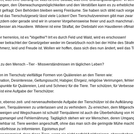
ngen, den Überwachungsmöglichkeiten und den Verstößen kann es zu erheblichen
z gefragt. Den Behörden bleiben wenig Freiräume. Sie haben sich strikt nach vo
nd das Tierschutzgesetz lässt viele Lücken! Den Tierschutzvereinen gibt man zwar k
tzdem oder gerade sind wir in unserer Vorgehensweise freier und auch manchmal
besser als Haustiere. Wilderei ist eine Straftat, der Diebstahl von Haustieren oftmals
er herrenlos, ist es "Vogelfrei"! Irrt es durch Feld und Wald, wird es erschossen!
er betrachtet der Gesetzgeber weder im Gesetzbuch noch bei der Höhe des Strafm
hmerz, leid und Freude ist. Wollen wir hoffen, dass sich dies nun ändert, weil das
 zu den Mensch –Tier - Missverständnissen im täglichen Leben?
en im Tierschutz vielfältige Formen von Quälereien an den Tieren wie:
ation, Desinteresse, Geltungssucht, Habgier, Ehrgeiz, religiöse Verirrungen, fehle
unkte für Quälereien, Leid und Schmerz für die Tiere. Tier schützen, für Verbesse
ist eine Aufgabe der Tierschützer.
e, ebenso zeit- und nervenaufreibende Aufgabe der Tierschützer ist die Aufklärun
sen, Tierquälereien zu unterlassen und zu verhindern. Zu erreichen, dem Mitgeschö
weigen und Wegschauen ist schuld! Tierquälerei ist auch die Überbehütung von H
smangel und Fehlernährung. Tagtäglich stehen wir vor Menschen, deren Umgang 
iehbar ist. Tiere werden angeschafft, ohne das man sich die geringste Mühe macht
ürfnisse zu informieren. Egoismus pur!