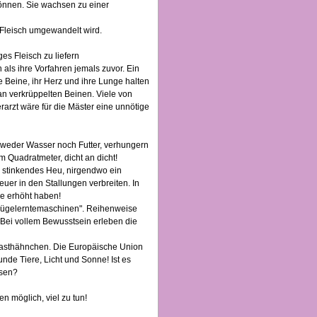
können. Sie wachsen zu einer
n Fleisch umgewandelt wird.
s Fleisch zu liefern
als ihre Vorfahren jemals zuvor. Ein
e Beine, ihr Herz und ihre Lunge halten
an verkrüppelten Beinen. Viele von
arzt wäre für die Mäster eine unnötige
 weder Wasser noch Futter, verhungern
 Quadratmeter, dicht an dicht!
 stinkendes Heu, nirgendwo ein
uer in den Stallungen verbreiten. In
e erhöht haben!
eflügelerntemaschinen". Reihenweise
 Bei vollem Bewusstsein erleben die
on Masthähnchen. Die Europäische Union
sunde Tiere, Licht und Sonne! Ist es
ssen?
n möglich, viel zu tun!