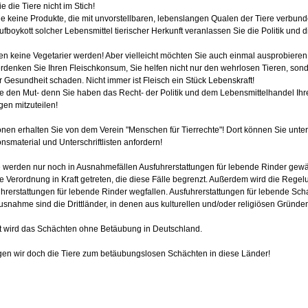
e die Tiere nicht im Stich!
e keine Produkte, die mit unvorstellbaren, lebenslangen Qualen der Tiere verbund
fboykott solcher Lebensmittel tierischer Herkunft veranlassen Sie die Politik und
n keine Vegetarier werden! Aber vielleicht möchten Sie auch einmal ausprobieren,
rdenken Sie Ihren Fleischkonsum, Sie helfen nicht nur den wehrlosen Tieren, son
r Gesundheit schaden. Nicht immer ist Fleisch ein Stück Lebenskraft!
e den Mut- denn Sie haben das Recht- der Politik und dem Lebensmittelhandel Ih
en mitzuteilen!
onen erhalten Sie von dem Verein "Menschen für Tierrechte"! Dort können Sie unt
onsmaterial und Unterschriftlisten anfordern!
 werden nur noch in Ausnahmefällen Ausfuhrerstattungen für lebende Rinder gewähr
e Verordnung in Kraft getreten, die diese Fälle begrenzt. Außerdem wird die Regelu
hrerstattungen für lebende Rinder wegfallen. Ausfuhrerstattungen für lebende Sch
usnahme sind die Drittländer, in denen aus kulturellen und/oder religiösen Gründen
t wird das Schächten ohne Betäubung in Deutschland.
gen wir doch die Tiere zum betäubungslosen Schächten in diese Länder!