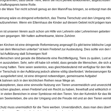
rprogrammiert, dass diese Tiere, wenn sie nicht perfekt funktionieren, abgeschoben 
haffungspreis keine Rolle.
die Ware Tier nicht schnell genug an den Mann/Frau bringen, so entsorgt man die T
inung wäre es dringend erforderlich, das Thema Tierschutz und den Umgang mit de
ufzunehmen. Wenn ein Elternhaus die Kinder auf diesem Gebiet nicht prägen kann
en ist unseren Verein auch schon um Hilfe von Lehrerin oder Lehrerinnen gebeten 
sen gegangen. Wir hatten aufmerksame, kleine Zuhörer.
en Kirchen ist eine dringende Reformierung angesagt! Es gibt keine biblische Leg
 sei dem Menschen untertan" ist kein Freibrief zur Ausbeutung. Dies sollte von den 
 tut Aufklärung statt Schweigen Not!
 Menschen sind gerade die Bibelworte eine Rechtfertigung, Tiere zu quälen, Lust a
 auszuleben. Sehr, sehr oft habe ich erlebt, dass gerade die Menschen, die sich a
nung hatten. Tiere seien seelenlos, was gleichbedeutend mit verfügbar für den Me
der Tierschutz in der Aufklärung jedoch alleine völlig überfordert. Verbesserungen für
 ausgeliefert sind, ist eine dringend notwendigen, gemeinsame Aufgabe!
k bahnen sich in den kirchlichen Reihen neue Wege an.
akzeptieren, dass eine sinnvolle Nutzung von Tieren unvermeidlich und unverzicht
chen glauben, einen Freibrief und ein Recht zu haben, frevelhaft und willkürlich
 in vielen Bereichen in einer Symbiose mit den Tieren. Von der Kuhmilch für das
ten Seelenleben, die uns der Umgang und die Freude mit und an den Tieren vermitt
chutz muss unermüdlich für die Tiere werben. Unverständlich, dass man dies überh