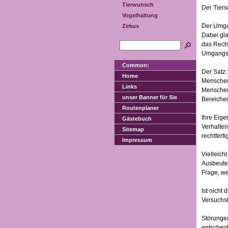
Tierwunsch
Der Tiers
Vogelhaltung
Der Umgan
Zirkus
Dabei gla
das Recht
Umgangs 
Common:
Der Satz:
Home
Menschen,
Links
Menschen 
unser Banner für Sie
Bereichen
Routenplaner
Ihre Eige
Gästebuch
Verhalten
Sitemap
rechtferti
Impressum
Vielleich
Ausbeuter
Frage, we
Ist nicht
Versuchst
Störungen
entscheid