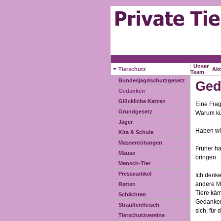
Unser
Tierschutz
Akt
Team
Bundesjagdschutzgesetz
Ged
Gedanken
Glückliche Katzen
Eine Frag
Grundgesetz
Warum kü
Jäger
Haben wir
Kita & Schule
Massentötungen
Früher ha
Mäuse
bringen.
Mensch-Tier
Presseartikel
Ich denke
andere Me
Ratten
Tiere käm
Schächten
Gedanken 
Straußenfleisch
sich, für
Tierschutzvereine