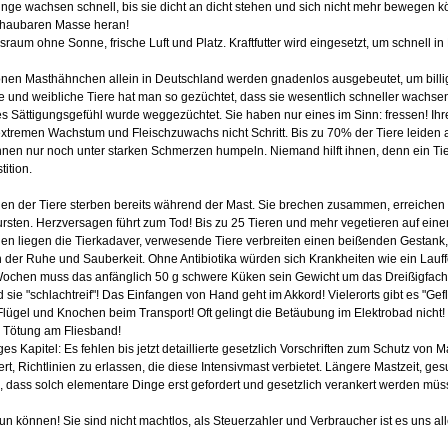
inge wachsen schnell, bis sie dicht an dicht stehen und sich nicht mehr bewegen 
haubaren Masse heran!
sraum ohne Sonne, frische Luft und Platz. Kraftfutter wird eingesetzt, um schnell i
onen Masthähnchen allein in Deutschland werden gnadenlos ausgebeutet, um billige
 und weibliche Tiere hat man so gezüchtet, dass sie wesentlich schneller wachsen 
es Sättigungsgefühl wurde weggezüchtet. Sie haben nur eines im Sinn: fressen! Ihr
xtremen Wachstum und Fleischzuwachs nicht Schritt. Bis zu 70% der Tiere leiden 
nen nur noch unter starken Schmerzen humpeln. Niemand hilft ihnen, denn ein Tier
tition.
nen der Tiere sterben bereits während der Mast. Sie brechen zusammen, erreichen
rsten. Herzversagen führt zum Tod! Bis zu 25 Tieren und mehr vegetieren auf einem
n liegen die Tierkadaver, verwesende Tiere verbreiten einen beißenden Gestank,
 der Ruhe und Sauberkeit. Ohne Antibiotika würden sich Krankheiten wie ein Lauffe
 Wochen muss das anfänglich 50 g schwere Küken sein Gewicht um das Dreißigfach
 sie "schlachtreif"! Das Einfangen von Hand geht im Akkord! Vielerorts gibt es "G
lügel und Knochen beim Transport! Oft gelingt die Betäubung im Elektrobad nicht!
e Tötung am Fliesband!
iges Kapitel: Es fehlen bis jetzt detaillierte gesetzlich Vorschriften zum Schutz v
dert, Richtlinien zu erlassen, die diese Intensivmast verbietet. Längere Mastzeit, ge
al, dass solch elementare Dinge erst gefordert und gesetzlich verankert werden mü
un können! Sie sind nicht machtlos, als Steuerzahler und Verbraucher ist es uns alle