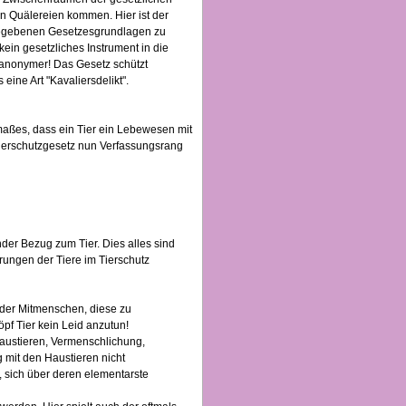
 Quälereien kommen. Hier ist der
rgegebenen Gesetzesgrundlagen zu
ein gesetzliches Instrument in die
 anonymer! Das Gesetz schützt
 eine Art "Kavaliersdelikt".
aßes, dass ein Tier ein Lebewesen mit
 Tierschutzgesetz nun Verfassungsrang
nder Bezug zum Tier. Dies alles sind
rungen der Tiere im Tierschutz
g der Mitmenschen, diese zu
pf Tier kein Leid anzutun!
austieren, Vermenschlichung,
mit den Haustieren nicht
, sich über deren elementarste