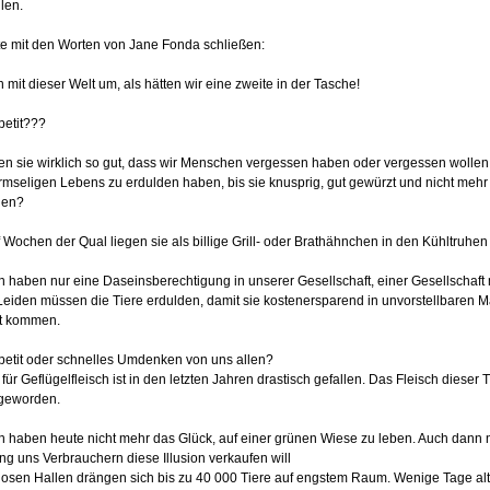
llen.
e mit den Worten von Jane Fonda schließen:
 mit dieser Welt um, als hätten wir eine zweite in der Tasche!
petit???
n sie wirklich so gut, dass wir Menschen vergessen haben oder vergessen wolle
rmseligen Lebens zu erdulden haben, bis sie knusprig, gut gewürzt und nicht meh
egen?
 Wochen der Qual liegen sie als billige Grill- oder Brathähnchen in den Kühltruhe
 haben nur eine Daseinsberechtigung in unserer Gesellschaft, einer Gesellschaft mi
eiden müssen die Tiere erdulden, damit sie kostenersparend in unvorstellbaren Ma
t kommen.
petit oder schnelles Umdenken von uns allen?
für Geflügelfleisch ist in den letzten Jahren drastisch gefallen. Das Fleisch dieser T
 geworden.
haben heute nicht mehr das Glück, auf einer grünen Wiese zu leben. Auch dann n
g uns Verbrauchern diese Illusion verkaufen will
erlosen Hallen drängen sich bis zu 40 000 Tiere auf engstem Raum. Wenige Tage 