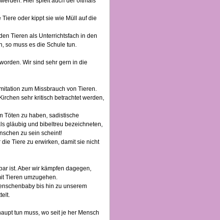
werden. Hier spielt auch der oftmals
iere oder kippt sie wie Müll auf die
n Tieren als Unterrichtsfach in den
, so muss es die Schule tun.
worden. Wir sind sehr gern in die
imitation zum Missbrauch von Tieren.
Kirchen sehr kritisch betrachtet werden,
m Töten zu haben, sadistische
ls gläubig und bibeltreu bezeichneten,
nschen zu sein scheint!
 die Tiere zu erwirken, damit sie nicht
bar ist. Aber wir kämpfen dagegen,
 mit Tieren umzugehen.
 Menschenbaby bis hin zu unserem
elt.
aupt tun muss, wo seit je her Mensch