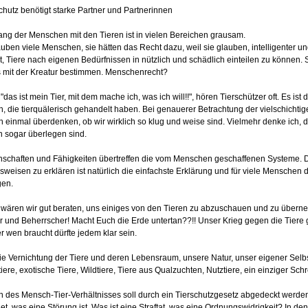
chutz benötigt starke Partner und Partnerinnen
g der Menschen mit den Tieren ist in vielen Bereichen grausam.
uben viele Menschen, sie hätten das Recht dazu, weil sie glauben, intelligenter un
, Tiere nach eigenen Bedürfnissen in nützlich und schädlich einteilen zu können. 
mit der Kreatur bestimmen. Menschenrecht?
 "das ist mein Tier, mit dem mache ich, was ich will!!", hören Tierschützer oft. Es is
 die tierquälerisch gehandelt haben. Bei genauerer Betrachtung der vielschichtige
einmal überdenken, ob wir wirklich so klug und weise sind. Vielmehr denke ich, d
 sogar überlegen sind.
nschaften und Fähigkeiten übertreffen die vom Menschen geschaffenen Systeme. D
sweisen zu erklären ist natürlich die einfachste Erklärung und für viele Menschen 
gen.
t wären wir gut beraten, uns einiges von den Tieren zu abzuschauen und zu übern
 und Beherrscher! Macht Euch die Erde untertan??!! Unser Krieg gegen die Tiere g
r wen braucht dürfte jedem klar sein.
 die Vernichtung der Tiere und deren Lebensraum, unsere Natur, unser eigener Selb
iere, exotische Tiere, Wildtiere, Tiere aus Qualzuchten, Nutztiere, ein einziger Schr
 des Mensch-Tier-Verhältnisses soll durch ein Tierschutzgesetz abgedeckt werde
et, was eine Störung ist. Was ist eine Straftat, was eine Ordnungswidrigkeit? In 