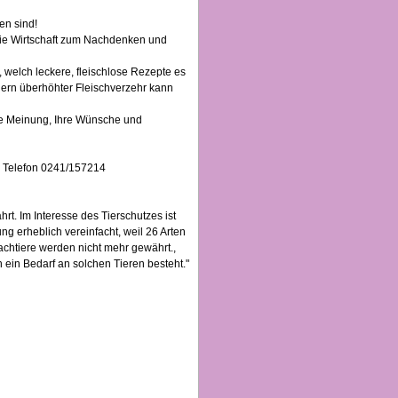
en sind!
 die Wirtschaft zum Nachdenken und
 welch leckere, fleischlose Rezepte es
dern überhöhter Fleischverzehr kann
re Meinung, Ihre Wünsche und
er Telefon 0241/157214
t. Im Interesse des Tierschutzes ist
ng erheblich vereinfacht, weil 26 Arten
achtiere werden nicht mehr gewährt.,
 ein Bedarf an solchen Tieren besteht."