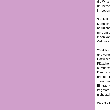
die Winzl
unübersc
Ihr Leben
350 Milli
Männliche
natürlich
mit dem e
ihnen kön
Geldinves
20 Millio
und verdu
Dazwische
Plätzchen
nur fünf
Dann sind
brechen F
Tiere ihr
Ein traur
ist gefor
nicht fat
Was Sie t