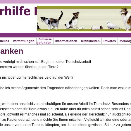
Zuhause
uelles
Vermittlungen
Informationen
Krankheiten
Privates
Memor
gefunden
anken
e verfolgt mich schon seit Beginn meiner Tierschutzarbeit
mmern wir uns überhaupt um Tiere?
 nicht genug menschliches Leid auf der Welt?
be ich meine Argumente den Fragenden näher bringen wollen. Doch man wollte mic
, wir haben uns nicht zu entschuldigen für unsere Arbeit im Tierschutz. Besonders 
nschen noch für Tiere etwas tun. Ich habe aber für mich selbst schon sehr oft Übe
pfe, obwohl es manches mal so scheint, als erleide der Tierschutz nur Rückschläg
zu Papier gebracht und möchte Sie Ihnen mitteilen. Vielleicht teilt der eine oder
 die uns anvertrauten Tiere zu kämpfen, um diesen einen gewissen Schutz zu geben