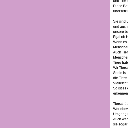
und Tier 
Diese Bez
unersetzl
Sie sind 
und auch 
unsere b
Egal ob H
Wenn es g
Menschen
Auch Tie
Menschen
Tiere hab
Wir Tiers
Seele ist
die Tiere
Vielleich
So ist es
erkennen,
Tierschüt
Wertebewu
Umgang m
Auch wenn
sie sogar