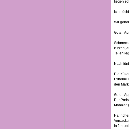
liegen so
Ich möcht
Wir gehen
Guten Ap
Schmecke
kurzen, a
Teller li
Nach fünf
Die Küken
Extreme L
den Mark
Guten Ap
Der Preis 
Mahlzeit
Hähnchen 
Verpackun
In fenst