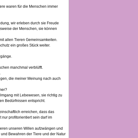
Tiere waren für die Menschen immer
idung, wir erleben durch sie Freude
ensweise der Menschen, sie können
en mit allen Tieren Gemeinsamkeiten.
hutz ein großes Stück weiter.
rgänge.
schen manchmal verblüfft.
.
ungen, die meiner Meinung nach auch
mmer?
Umgang mit Lebewesen, sie richtig zu
n Bedürfnissen entspricht.
inschaftlich erreichen, dass das
r profitorientiert sein darf im
Tieren unseren Willen aufzwängen und
n und Bewahren der Tiere und der Natur